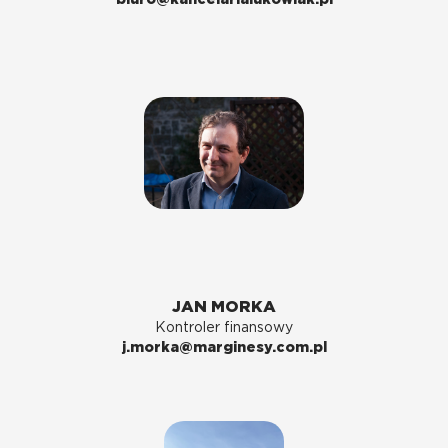
biuro@kancelarialukowiak.pl
JAN MORKA
Kontroler finansowy
j.morka@marginesy.com.pl