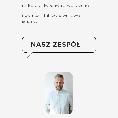
n.sikora[at]wydawnictwo-jaguar.pl
j.szymczak[at]wydawnictwo-
jaguar.pl
NASZ ZESPÓŁ