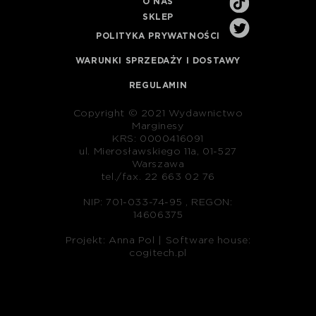
O NAS
SKLEP
POLITYKA PRYWATNOŚCI
WARUNKI SPRZEDAŻY I DOSTAWY
REGULAMIN
Copyright © 2021 Wydawnictwo
Marginesy
KRS: 0000416091
ul. Mierosławskiego 11a, 01-527
Warszawa
tel./fax. 22 663 02 76
NIP: 701-033-74-95 , REGON:
14606375
Projekt: Anna Pol |
Software house:
cogitech.pl