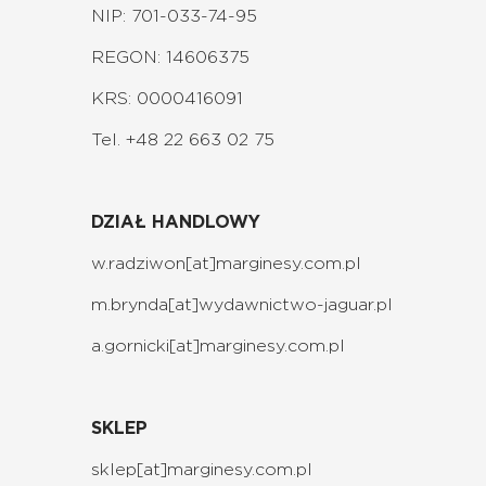
NIP: 701-033-74-95
REGON: 14606375
KRS: 0000416091
Tel. +48 22 663 02 75
DZIAŁ HANDLOWY
w.radziwon[at]
marginesy.com.pl
m.brynda[at]wydawnictwo-jaguar.pl
a.gornicki[at]
marginesy.com.pl
SKLEP
sklep[at]m
arginesy.com.pl