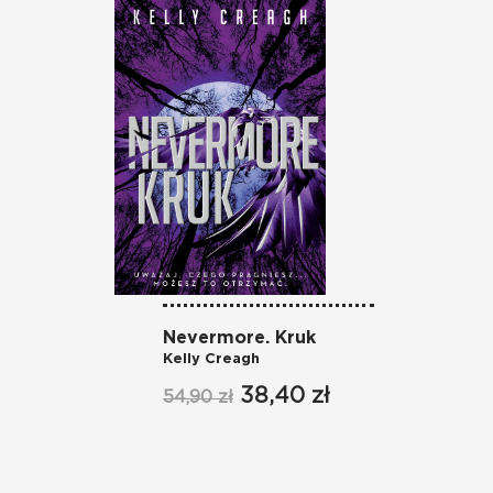
Nevermore. Kruk
Ne
Kelly Creagh
Ke
38,40 zł
54,90 zł
54