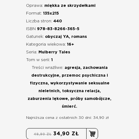
Oprawa:
miękka ze skrzydełkami
Format:
135x215
Liczba stron:
440
ISBN
978-83-8266-365-5
Gatunek:
obyczaj YA, romans
Kategoria wiekowa:
16+
Seria:
Mulberry Tales
Tom w serii:
1
Treści wrażliwe:
agresja, zachowania
destrukcyjne, przemoc psychiczna i
fizyczna, wykorzystywanie seksualne
nieletnich, toksyczna relacja,
zaburzenia lękowe, próby samobójcze,
śmierć.
Najniższa cena z ostatnich 30 dni: 34,90 zł
34,90 ZŁ
49,90 ZŁ