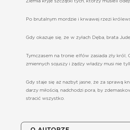
Ziemia kryje szczątki tych, którzy musieli odej
Po brutalnym mordzie i krwawej rzezi królews
Gdy okazuje się, że w żyłach Dęba, brata Jude
Tymczasem na tronie elfów zasiada zły król, 
zmiennych sojuszy i żądzy władzy musi nie tyl
Gdy staje się aż nazbyt jasne, że za sprawą 
darzy miłością, nadchodzi pora, by zdemaskow
stracić wszystko.
O AUTORZE