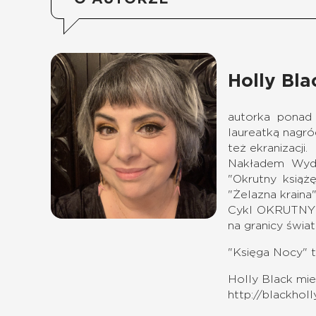
Holly Bla
autorka ponad 
laureatką nagró
też ekranizacji.
Nakładem Wyda
"Okrutny książ
"Żelazna kraina
Cykl OKRUTNY K
na granicy świa
"Księga Nocy"
t
Holly Black mi
http://blackhol