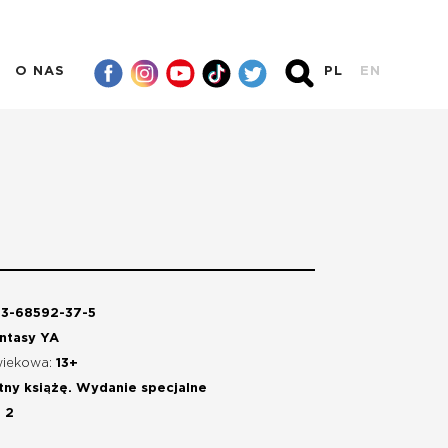
O NAS
PL
EN
3-68592-37-5
ntasy YA
wiekowa:
13+
tny książę. Wydanie specjalne
:
2