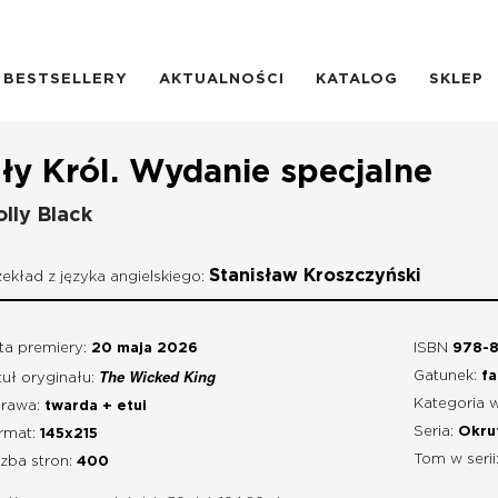
BESTSELLERY
AKTUALNOŚCI
KATALOG
SKLEP
ły Król. Wydanie specjalne
lly Black
Stanisław Kroszczyński
zekład z języka angielskiego:
ta premiery:
20 maja 2026
ISBN
978-8
The Wicked King
Gatunek:
fa
tuł oryginału:
Kategoria 
rawa:
twarda + etui
Seria:
Okru
rmat:
145x215
Tom w serii
czba stron:
400