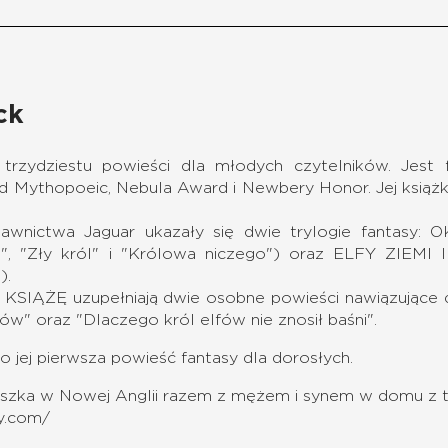
ck
trzydziestu powieści dla młodych czytelników. Jest 
d Mythopoeic, Nebula Award i Newbery Honor. Jej książki
wnictwa Jaguar ukazały się dwie trylogie fantasy: 
ę", "Zły król" i "Królowa niczego") oraz ELFY ZIEMI 
").
SIĄŻĘ uzupełniają dwie osobne powieści nawiązujące do
tów" oraz "Dlaczego król elfów nie znosił baśni".
o jej pierwsza powieść fantasy dla dorosłych
.
eszka w Nowej Anglii razem z mężem i synem w domu z t
ly.com/