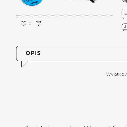
Naj
1
0
OPIS
Wyjątkowe