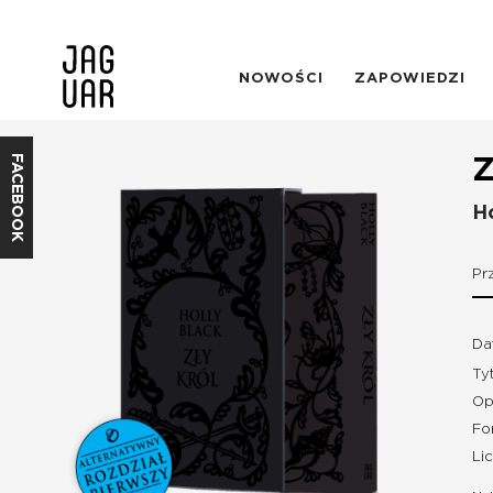
NOWOŚCI
ZAPOWIEDZI
FACEBOOK
Z
Ho
Pr
Da
Ty
Op
Fo
Li