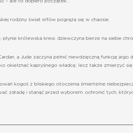
ść – ale to dopiero początek....
kiej rodziny świat elfów pogrąża się w chaosie.
, płynie królewska krew, dziewczyna bierze na siebie chron
Cardan, a Jude zaczyna pełnić niewdzięczną funkcję jego d
ko okiełznać kapryśnego władcę, lecz także zmierzyć się 
knowań kogoś z bliskiego otoczenia śmiertelne niebezpie
ać zdradę i stanąć przed wyborem: ochronić tych, któryc