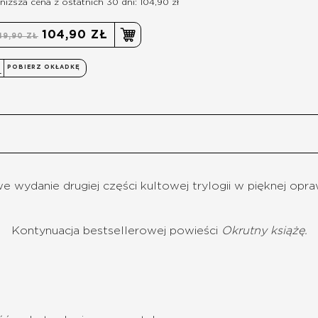
niższa cena z ostatnich 30 dni: 104,90 zł
104,90 ZŁ
49,90 ZŁ
POBIERZ OKŁADKĘ
 wydanie drugiej części kultowej trylogii w pięknej opraw
Kontynuacja bestsellerowej powieści
Okrutny książę.