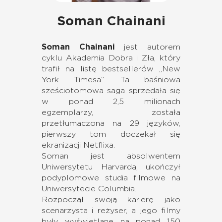
Soman Chainani
Soman Chainani
jest autorem
cyklu Akademia Dobra i Zła, który
trafił na listę bestsellerów „New
York Timesa”. Ta baśniowa
sześciotomowa saga sprzedała się
w ponad 2,5 milionach
egzemplarzy, została
przetłumaczona na 29 języków,
pierwszy tom doczekał się
ekranizacji Netflixa.
Soman jest absolwentem
Uniwersytetu Harvarda, ukończył
podyplomowe studia filmowe na
Uniwersytecie Columbia.
Rozpoczął swoją karierę jako
scenarzysta i reżyser, a jego filmy
były wyświetlane na ponad 150