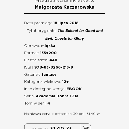
Przekład z języka angielskiego:
Małgorzata Kaczarowska
Data premiery:
18 lipca 2018
The School for Good and
Tytuł oryginału:
Evil. Quests for Glory
Oprawa:
miękka
Format:
135x200
Liczba stron:
448
ISBN
978-83-8266-213-9
Gatunek:
fantasy
Kategoria wiekowa:
12+
Inne dostępne wersje:
EBOOK
Seria:
Akademia Dobra i Zła
Tom w serii:
4
Najniższa cena z ostatnich 30 dni: 31,40 zł
31,40 ZŁ