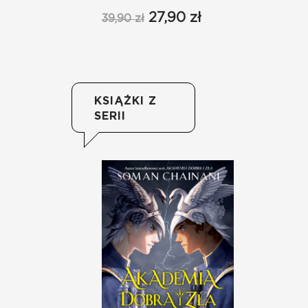
27,90 zł
39,90 zł
39
KSIĄŻKI Z
SERII