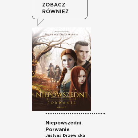
ZOBACZ
RÓWNIEŻ
Niepowszedni.
Ni
Porwanie
po
Justyna Drzewicka
Ju