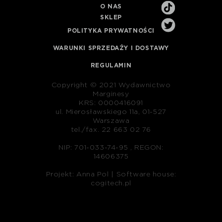
O NAS
SKLEP
POLITYKA PRYWATNOŚCI
WARUNKI SPRZEDAŻY I DOSTAWY
REGULAMIN
Copyright © 2021 Wydawnictwo
Marginesy
KRS: 0000416091
ul. Mierosławskiego 11a, 01-527
Warszawa
tel./fax. 22 663 02 76
NIP: 701-033-74-95 , REGON:
14606375
Projekt: Anna Pol |
Software house:
cogitech.pl