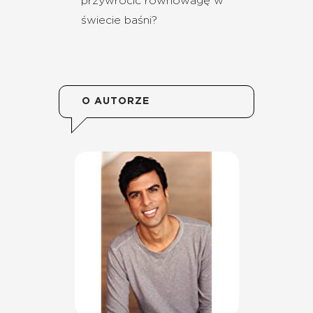
przywrócić równowagę w
świecie baśni?
O AUTORZE