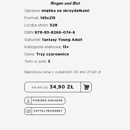
Ringen und Blut
Oprawa:
miękka ze skrzydełkami
Format:
145x215
Liczba stron:
528
ISBN
978-83-8266-074-6
Gatunek:
fantasy Young Adult
Kategoria wiekowa:
13+
Seria:
Trzy czarownice
Tom w serii:
3
Najniższa cena z ostatnich 30 dni: 27,40 zł
34,90 ZŁ
49,90 ZŁ
POBIERZ OKŁADKĘ
CZYTAJ FRAGMENT