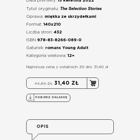
Data premiery:
13 kwietnia 2022
The Selection Stories
Tytuł oryginału:
Oprawa:
miękka ze skrzydełkami
Format:
140x210
Liczba stron:
432
ISBN
978-83-8266-089-0
Gatunek:
romans Young Adult
Kategoria wiekowa:
12+
Najniższa cena z ostatnich 30 dni: 31,40 zł
31,40 ZŁ
44,90 ZŁ
POBIERZ OKŁADKĘ
OPIS