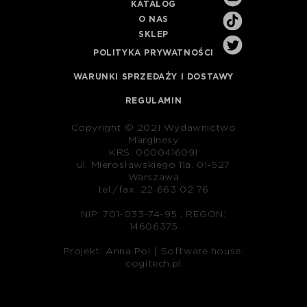
KATALOG
O NAS
SKLEP
POLITYKA PRYWATNOŚCI
WARUNKI SPRZEDAŻY I DOSTAWY
REGULAMIN
Copyright © 2021 Wydawnictwo
Marginesy
KRS: 0000416091
ul. Mierosławskiego 11a, 01-527
Warszawa
tel./fax. 22 663 02 76
NIP: 701-033-74-95 , REGON:
14606375
Projekt: Anna Pol |
Software house:
cogitech.pl