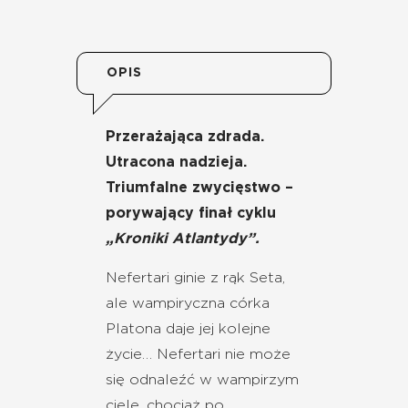
OPIS
Przerażająca zdrada.
Utracona nadzieja.
Triumfalne zwycięstwo –
porywający finał cyklu
„Kroniki Atlantydy”.
Nefertari ginie z rąk Seta,
ale wampiryczna córka
Platona daje jej kolejne
życie… Nefertari nie może
się odnaleźć w wampirzym
ciele, chociaż po