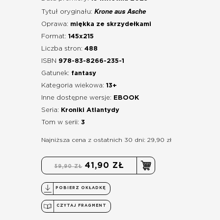
Krone aus Asche
Tytuł oryginału:
Oprawa:
miękka ze skrzydełkami
Format:
145x215
Liczba stron:
488
ISBN
978-83-8266-235-1
Gatunek:
fantasy
Kategoria wiekowa:
13+
Inne dostępne wersje:
EBOOK
Seria:
Kroniki Atlantydy
Tom w serii:
3
Najniższa cena z ostatnich 30 dni: 29,90 zł
41,90 ZŁ
59,90 ZŁ
POBIERZ OKŁADKĘ
CZYTAJ FRAGMENT