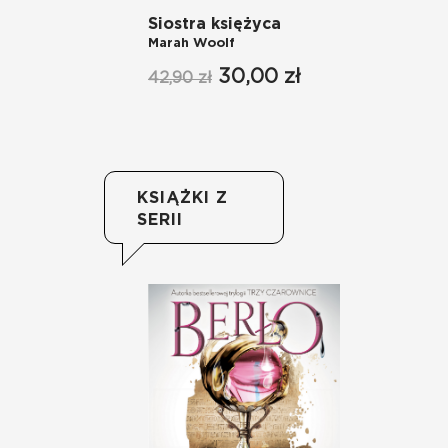
Siostra księżyca
Si
Marah Woolf
Ma
30,00 zł
42,90 zł
49
KSIĄŻKI Z
SERII