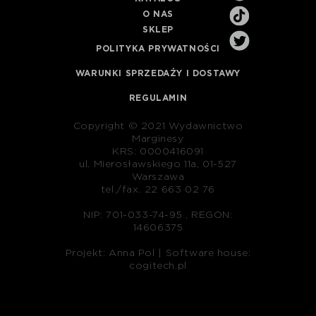
O NAS
SKLEP
POLITYKA PRYWATNOŚCI
WARUNKI SPRZEDAŻY I DOSTAWY
REGULAMIN
Copyright © 2021 Wydawnictwo
Marginesy
KRS: 0000416091
ul. Mierosławskiego 11a, 01-527
Warszawa
tel./fax. 22 663 02 76
NIP: 701-033-74-95 , REGON:
14606375
Projekt: Anna Pol |
Software house:
cogitech.pl