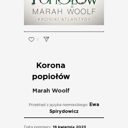
2
Korona
popiołów
Marah Woolf
Ewa
Przekład z języka niemieckiego:
Spirydowicz
Data premiery:
19 kwietnia 2023